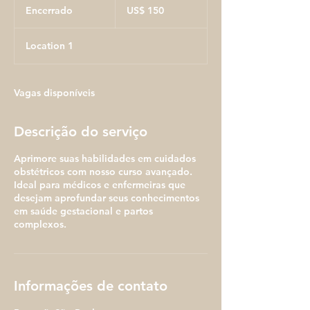
Dólares
Encerrado
E
US$ 150
americanos
n
c
Location 1
e
r
r
a
Vagas disponíveis
d
o
Descrição do serviço
Aprimore suas habilidades em cuidados
obstétricos com nosso curso avançado.
Ideal para médicos e enfermeiras que
desejam aprofundar seus conhecimentos
em saúde gestacional e partos
complexos.
Informações de contato