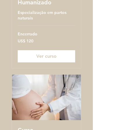
Humanizado
Especialização em partos
naturais
Encerrado
120
US$ 120
Dólares
americanos
Ver curso