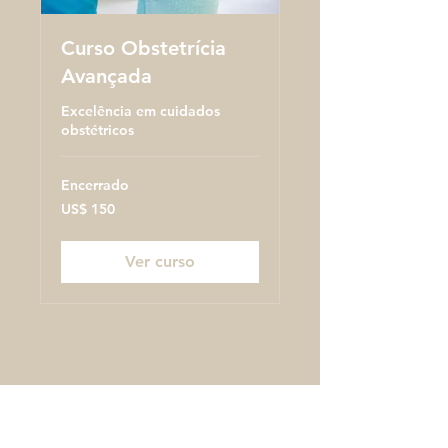
Curso Obstetrícia
Avançada
Excelência em cuidados
obstétricos
Encerrado
150
US$ 150
Dólares
americanos
Ver curso