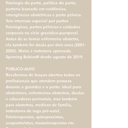
fisiologia do parto, política do parto, 
parteria baseada em evidências, 
emergências obstétricas e parto pélvico. 
Tem interesse especial por partos 
fisiológicos, partos pélvicos e cuidados 
corporais no ciclo gravídico-puerperal. 
Antes de se tornar enfermeira obstetra, 
ela também foi doula por dois anos (2001-
2002). Maíra é instrutora aprovada 
Spinning Babies® desde agosto de 2019.
PÚBLICO-ALVO
Recebemos de braços abertos todos os 
profissionais que atendem pessoas 
durante a gravidez e o parto. Ideal para 
obstetrizes, enfermeiras obstetras, doulas 
e educadoras perinatais, mas também 
para obstetras, médicos de família, 
instrutores de ioga pré-natal, 
fisioterapeutas, quiropraxistas, 
acupunturistas, massoterapeutas etc. 