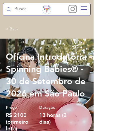
< Back
Oficina Introdutória
Spinning Babies® -
30 de Setembro de
2026 em São Paulo
Preço
Duração
R$ 2100
13 horas (2
(primeiro
dias)
lote)