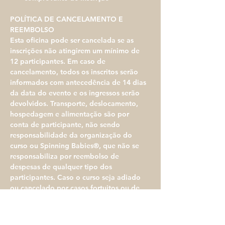
POLÍTICA DE CANCELAMENTO E 
REEMBOLSO
​Esta oficina pode ser cancelada se as 
inscrições não atingirem um mínimo de 
12 participantes. Em caso de 
cancelamento, todos os inscritos serão 
informados com antecedência de 14 dias 
da data do evento e os ingressos serão 
devolvidos. Transporte, deslocamento, 
hospedagem e alimentação são por 
conta de participante, não sendo 
responsabilidade da organização do 
curso ou Spinning Babies®, que não se 
responsabiliza por reembolso de 
despesas de qualquer tipo dos 
participantes. Caso o curso seja adiado 
ou cancelado por casos fortuitos ou de 
força maior que impeçam sua realização, 
por razões fora do controle da 
organização do evento, a mesma 