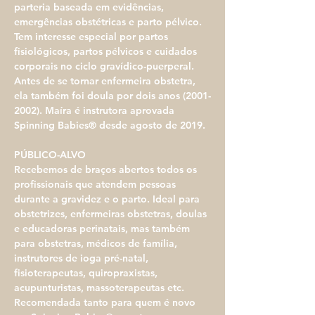
parteria baseada em evidências, 
emergências obstétricas e parto pélvico. 
Tem interesse especial por partos 
fisiológicos, partos pélvicos e cuidados 
corporais no ciclo gravídico-puerperal. 
Antes de se tornar enfermeira obstetra, 
ela também foi doula por dois anos (2001-
2002). Maíra é instrutora aprovada 
Spinning Babies® desde agosto de 2019.
PÚBLICO-ALVO
Recebemos de braços abertos todos os 
profissionais que atendem pessoas 
durante a gravidez e o parto. Ideal para 
obstetrizes, enfermeiras obstetras, doulas 
e educadoras perinatais, mas também 
para obstetras, médicos de família, 
instrutores de ioga pré-natal, 
fisioterapeutas, quiropraxistas, 
acupunturistas, massoterapeutas etc. 
Recomendada tanto para quem é novo 