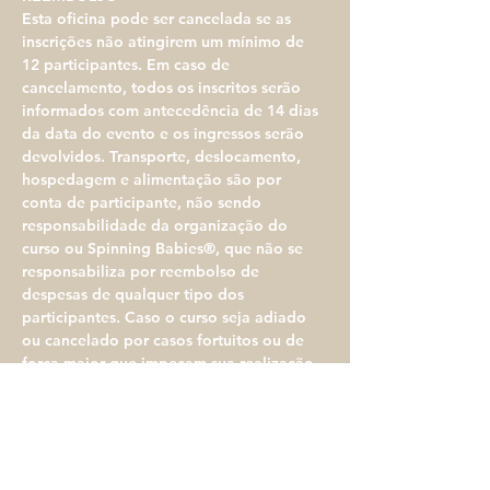
​Esta oficina pode ser cancelada se as 
inscrições não atingirem um mínimo de 
12 participantes. Em caso de 
cancelamento, todos os inscritos serão 
informados com antecedência de 14 dias 
da data do evento e os ingressos serão 
devolvidos. Transporte, deslocamento, 
hospedagem e alimentação são por 
conta de participante, não sendo 
responsabilidade da organização do 
curso ou Spinning Babies®, que não se 
responsabiliza por reembolso de 
despesas de qualquer tipo dos 
participantes. Caso o curso seja adiado 
ou cancelado por casos fortuitos ou de 
força maior que impeçam sua realização, 
por razões fora do controle da 
organização do evento, a mesma 
garantirá a devolução dos valores pagos 
a título de inscrição no curso, porém não 
se responsabiliza por outras despesas 