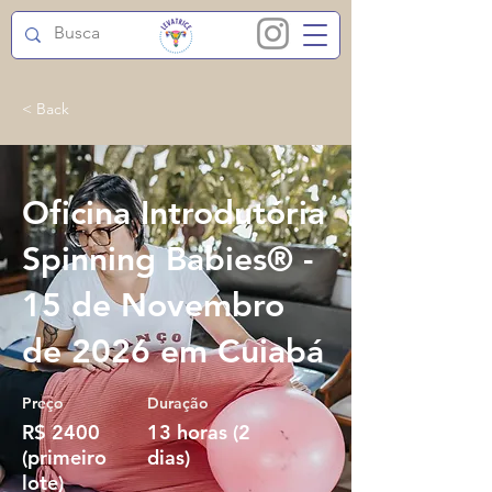
< Back
Oficina Introdutória
Spinning Babies® -
15 de Novembro
de 2026 em Cuiabá
Preço
Duração
R$ 2400
13 horas (2
(primeiro
dias)
lote)